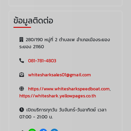
ข้อมูลติดต่อ
280/190 หมู่ที่ 2 ตำบลเพ อำเภอเมืองระยอง
ระยอง 21160
081-781-4803
whitesharksales01@gmail.com
https://www.whitesharkspeedboat.com
,
https://whiteshark.yellowpages.co.th
เปิดบริการทุกวัน วันจันทร์-วันอาทิตย์ เวลา
07:00 - 21:00 น.