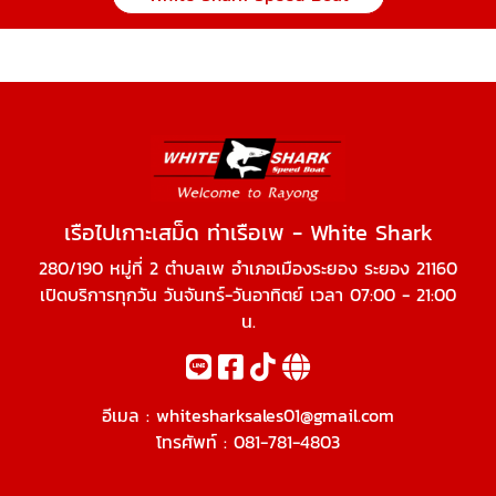
เรือไปเกาะเสม็ด ท่าเรือเพ - White Shark
280/190 หมู่ที่ 2 ตำบลเพ อำเภอเมืองระยอง ระยอง 21160
เปิดบริการทุกวัน วันจันทร์-วันอาทิตย์ เวลา 07:00 - 21:00
น.
อีเมล :
whitesharksales01@gmail.com
โทรศัพท์ :
081-781-4803