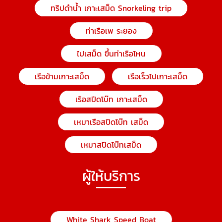
ทริปดําน้ำ เกาะเสม็ด Snorkeling trip
ท่าเรือเพ ระยอง
ไปเสม็ด ขึ้นท่าเรือไหน
เรือข้ามเกาะเสม็ด
เรือเร็วไปเกาะเสม็ด
เรือสปีดโบ๊ท เกาะเสม็ด
เหมาเรือสปีดโบ๊ท เสม็ด
เหมาสปีดโบ๊ทเสม็ด
ผู้ให้บริการ
White Shark Speed Boat