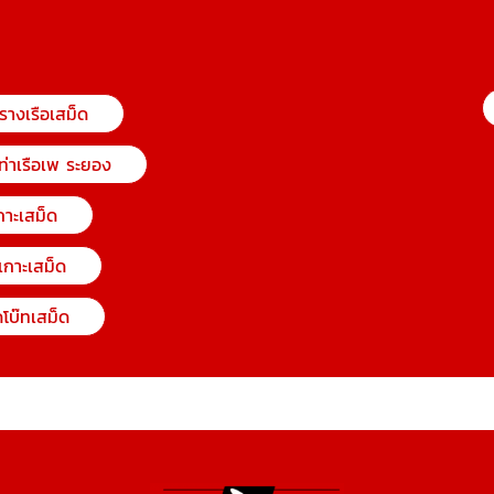
รางเรือเสม็ด
ท่าเรือเพ ระยอง
กาะเสม็ด
 เกาะเสม็ด
โบ๊ทเสม็ด