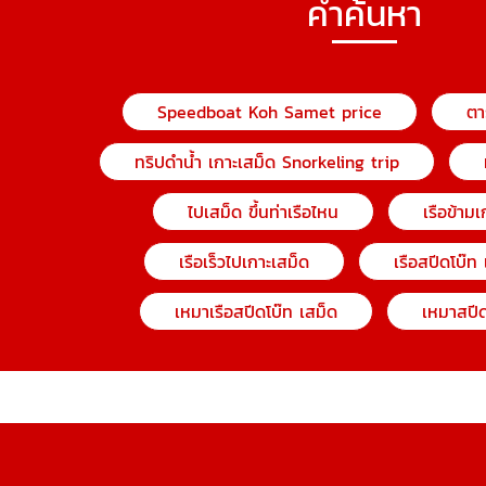
คำค้นหา
Speedboat Koh Samet price
ตา
ทริปดําน้ำ เกาะเสม็ด Snorkeling trip
ไปเสม็ด ขึ้นท่าเรือไหน
เรือข้ามเ
เรือเร็วไปเกาะเสม็ด
เรือสปีดโบ๊ท
เหมาเรือสปีดโบ๊ท เสม็ด
เหมาสปีด