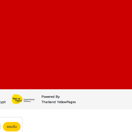
Powered By
rypt
Thailand YellowPages
ยอมรับ